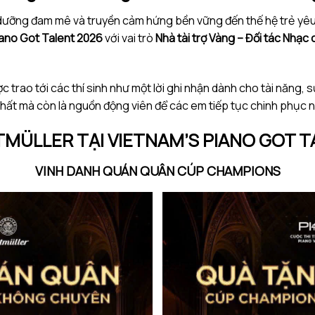
ôi dưỡng đam mê và truyền cảm hứng bền vững đến thế hệ trẻ yê
iano Got Talent 2026
với vai trò
Nhà tài trợ Vàng – Đối tác Nhạc 
c trao tới các thí sinh như một lời ghi nhận dành cho tài năng, s
chất mà còn là nguồn động viên để các em tiếp tục chinh phục
TMÜLLER TẠI VIETNAM’S PIANO GOT T
VINH DANH QUÁN QUÂN CÚP CHAMPIONS