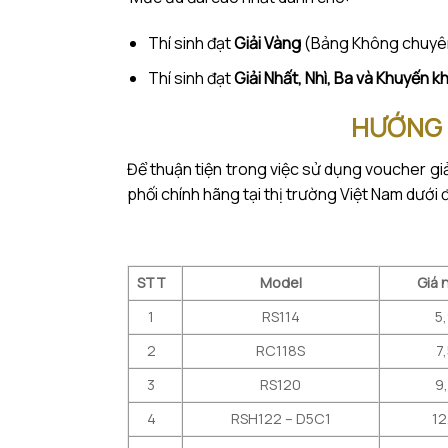
Thí sinh đạt
Giải Vàng
(Bảng Không chuyê
Thí sinh đạt
Giải Nhất, Nhì, Ba và Khuyến k
HƯỚNG 
Để thuận tiện trong việc sử dụng voucher giả
phối chính hãng tại thị trường Việt Nam dưới
STT
Model
Giá 
1
RS114
5
2
RC118S
7
3
RS120
9
4
RSH122 – D5C1
12