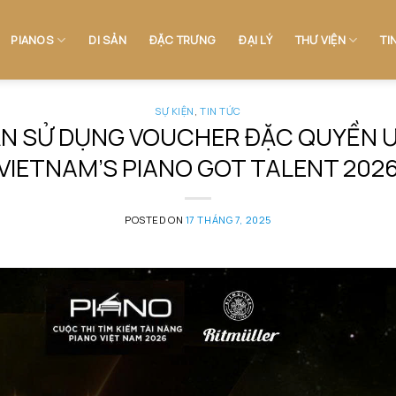
PIANOS
DI SẢN
ĐẶC TRƯNG
ĐẠI LÝ
THƯ VIỆN
TI
SỰ KIỆN
,
TIN TỨC
N SỬ DỤNG VOUCHER ĐẶC QUYỀN ƯU
VIETNAM’S PIANO GOT TALENT 202
POSTED ON
17 THÁNG 7, 2025