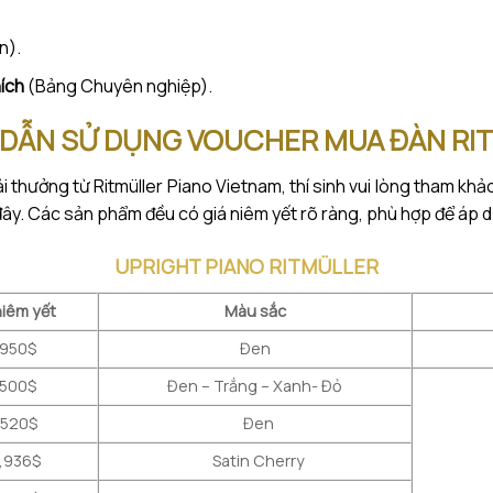
n).
hích
(Bảng Chuyên nghiệp).
DẪN SỬ DỤNG VOUCHER MUA ĐÀN RI
i thưởng từ Ritmüller Piano Vietnam, thí sinh vui lòng tham k
 đây. Các sản phẩm đều có giá niêm yết rõ ràng, phù hợp để áp d
UPRIGHT PIANO RITMÜLLER
niêm yết
Màu sắc
,950$
Đen
,500$
Đen – Trắng – Xanh- Đỏ
,520$
Đen
,936$
Satin Cherry