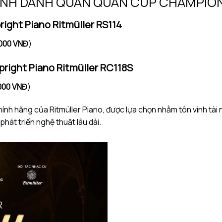
INH DANH QUÁN QUÂN CÚP CHAMPIO
right Piano Ritmüller RS114
.000 VNĐ
)
pright Piano Ritmüller RC118S
000 VNĐ
)
ính hãng của Ritmüller Piano, được lựa chọn nhằm tôn vinh tài
át triển nghệ thuật lâu dài.