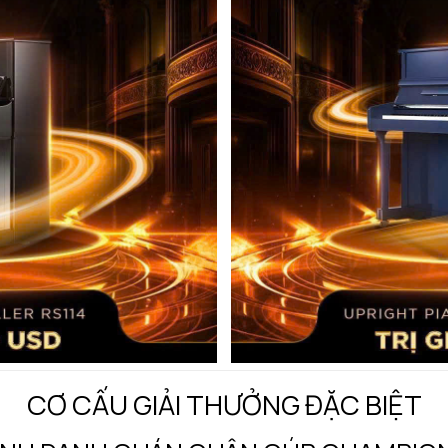
CƠ CẤU GIẢI THƯỞNG ĐẶC BIỆT