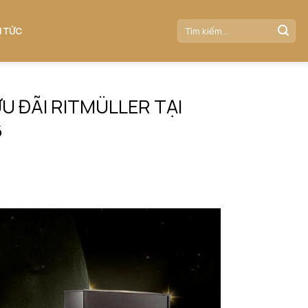
N TỨC
 ĐÃI RITMÜLLER TẠI
6