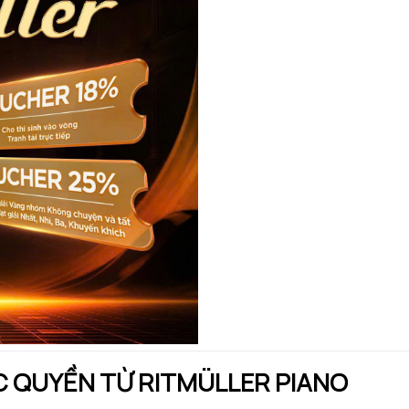
C QUYỀN TỪ RITMÜLLER PIANO