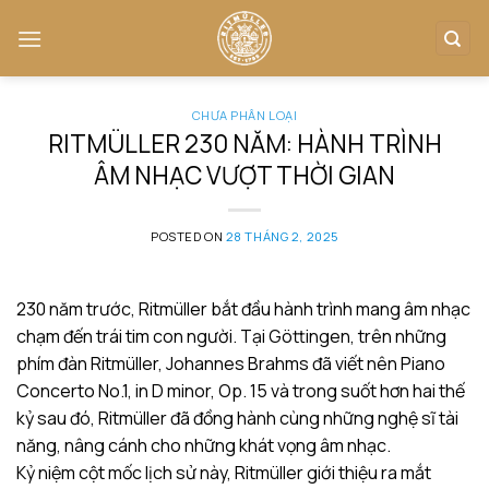
Skip
to
content
CHƯA PHÂN LOẠI
RITMÜLLER 230 NĂM: HÀNH TRÌNH
ÂM NHẠC VƯỢT THỜI GIAN
POSTED ON
28 THÁNG 2, 2025
230 năm trước, Ritmüller bắt đầu hành trình mang âm nhạc
chạm đến trái tim con người. Tại Göttingen, trên những
phím đàn Ritmüller, Johannes Brahms đã viết nên Piano
Concerto No.1, in D minor, Op. 15 và trong suốt hơn hai thế
kỷ sau đó, Ritmüller đã đồng hành cùng những nghệ sĩ tài
năng, nâng cánh cho những khát vọng âm nhạc.
Kỷ niệm cột mốc lịch sử này, Ritmüller giới thiệu ra mắt