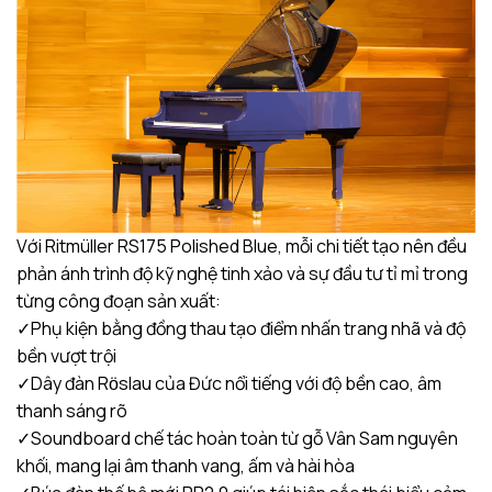
Với Ritmüller RS175 Polished Blue, mỗi chi tiết tạo nên đều
phản ánh trình độ kỹ nghệ tinh xảo và sự đầu tư tỉ mỉ trong
từng công đoạn sản xuất:
✓Phụ kiện bằng đồng thau tạo điểm nhấn trang nhã và độ
bền vượt trội
✓Dây đàn Rӧslau của Đức nổi tiếng với độ bền cao, âm
thanh sáng rõ
✓Soundboard chế tác hoàn toàn từ gỗ Vân Sam nguyên
khối, mang lại âm thanh vang, ấm và hài hòa