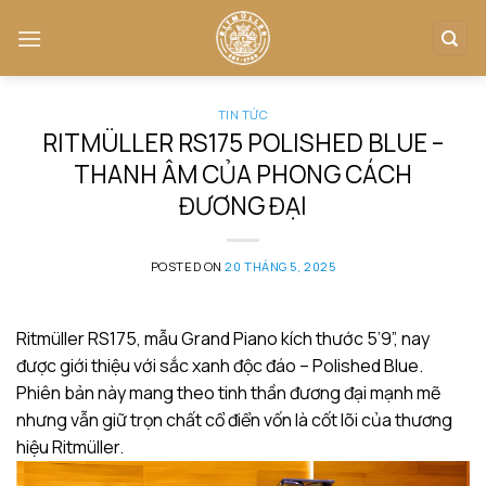
Skip
to
content
TIN TỨC
RITMÜLLER RS175 POLISHED BLUE –
THANH ÂM CỦA PHONG CÁCH
ĐƯƠNG ĐẠI
POSTED ON
20 THÁNG 5, 2025
Ritmüller RS175, mẫu Grand Piano kích thước 5’9”, nay
được giới thiệu với sắc xanh độc đáo – Polished Blue.
Phiên bản này mang theo tinh thần đương đại mạnh mẽ
nhưng vẫn giữ trọn chất cổ điển vốn là cốt lõi của thương
hiệu Ritmüller.