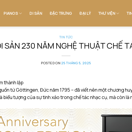
PIANOS
DI SẢN
ĐẶC TRƯNG
ĐẠI LÝ
THƯ VIỆN
TI
TIN TỨC
DI SẢN 230 NĂM NGHỆ THUẬT CHẾ T
POSTED ON
25 THÁNG 5, 2025
m thành lập
nguồn từ Göttingen, Đức năm 1795 – đã viết nên một chương huy 
hỉ là biểu tượng của sự tinh xảo trong chế tác nhạc cụ, mà còn