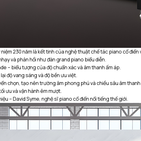
ỷ niệm 230 năm là kết tinh của nghệ thuật chế tác piano cổ điển 
 nhạy và phản hồi như đàn grand piano biểu diễn.
ade – biểu tượng của độ chuẩn xác và âm thanh ấm áp.
ại độ vang sáng và độ bền ưu việt.
ển chọn, tạo nên trường âm phong phú và chiều sâu âm thanh 
 tối ưu và vận hành êm mượt.
iệu – David Syme, nghệ sĩ piano cổ điển nổi tiếng thế giới.