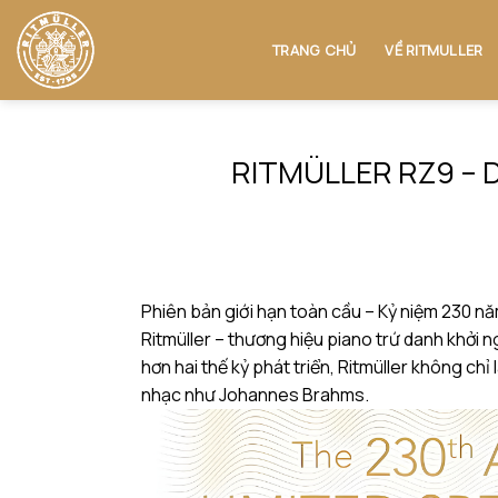
Skip
to
TRANG CHỦ
VỀ RITMULLER
content
RITMÜLLER RZ9 – 
Phiên bản giới hạn toàn cầu – Kỷ niệm 230 nă
Ritmüller – thương hiệu piano trứ danh khởi 
hơn hai thế kỷ phát triển, Ritmüller không c
nhạc như Johannes Brahms.