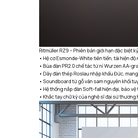
Ritmüller RZ9 – Phiên bản giới hạn đặc biệt k
• Hệ cơ Esmonde-White tiên tiến, tái hiện độ
• Búa đàn PR2.0 chế tác từ nỉ Wurzen AA-gr
• Dây đàn thép Roslau nhập khẩu Đức, mang l
• Soundboard từ gỗ vân sam nguyên khối tuy
• Hệ thống nắp đàn Soft-fall hiện đại, bảo vệ
• Khắc tay chữ ký của nghệ sĩ đại sứ thương h