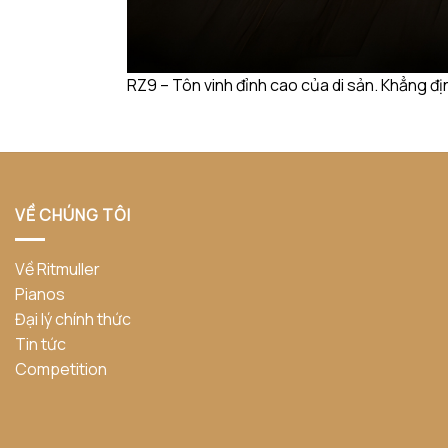
RZ9 – Tôn vinh đỉnh cao của di sản. Khẳng đị
VỀ CHÚNG TÔI
Về Ritmuller
Pianos
Đại lý chính thức
Tin tức
Competition