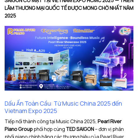
SAIGON CÓ MẶT TẠI VIETNAM EXPO HCMC 2025 — TRIỂN
LÃM THƯƠNG MẠI QUỐC TẾ ĐƯỢC MONG CHỜ NHẤT NĂM
2025
Dấu Ấn Toàn Cầu: Từ Music China 2025 đến
Vietnam Expo 2025
Tiếp nối thành công tại Music China 2025,
Pearl River
Piano Group
phối hợp cùng
TED SAIGON
– đơn vị phân
phối piano chính hãng các thương hiệu của Pearl River