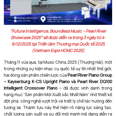
“Future Intelligence, Boundless Music – Pearl River
Showcase 2025” sẽ được diễn ra trong 3 ngày từ 4-
6/12/2025 tại Triển lãm Thương mại Quốc tế 2025
(Vietnam Expo
HCMC 2025)
Tháng 11 vừa qua, tại Music China 2025 (Thượng Hải), một
trong những sự kiện nhạc cụ quốc tế uy tín nhất thế giới,
hai dòng sản phẩm chiến lược của
Pearl River Piano Group
– Kayserburg K-CS Upright Piano và Pearl River DQ100
Intelligent Crossover Piano
– đã được vinh danh trong
hạng mục “Sản phẩm Mới Xuất sắc Nhất Năm” nhờ thiết kế
đột phá, công nghệ vượt trội và triết lý chế tác hướng đến
tương lai. Thành tựu này thể hiện rõ năng lực sáng tạo,
chất lượng sản xuất và sự đổi mới mạnh mẽ đang diễn ra