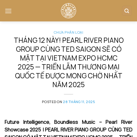
Skip
to
content
CHƯA PHÂN LOẠI
THÁNG 12 NÀY! PEARL RIVER PIANO
GROUP CÙNG TED SAIGON SẼ CÓ
MẶT TẠI VIETNAM EXPO HCMC
2025 — TRIỂN LÃM THƯƠNG MẠI
QUỐC TẾ ĐƯỢC MONG CHỜ NHẤT
NĂM 2025
POSTED ON
28 THÁNG 11, 2025
Future Intelligence, Boundless Music – Pearl River
Showcase 2025 | PEARL RIVER PIANO GROUP CÙNG TED