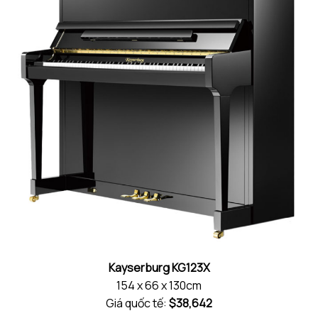
Kayserburg KG123X
154 x 66 x 130cm
Giá quốc tế:
$38,642