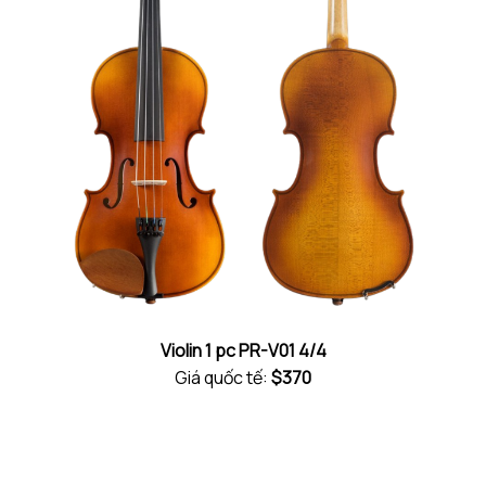
Violin 1 pc PR-V01 4/4
Giá quốc tế:
$370